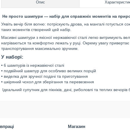
Опис
Характеристи
Не просто шампури — набір для справжніх моментів на прир
Уявіть вечір біля вогню: потріскують дрова, на мангалі готується 
таких моментів створений цей набір.
Масивні шампури з якісної нержавіючої сталі легко витримують вели
нагріваються та комфортно лежать у руці. Окрему увагу привертає
транспортування максимально зручним.
У наборі:
• 6 шампурів із нержавіючої сталі
• подвійний шампур для особливо великих порцій
• виделка для зручної подачі та приготування
• шкіряний чохол для зберігання та перевезення
Ідеальний супутник для пікніків, дачі, риболовлі та теплих вечорів 
івпраці
Магазин