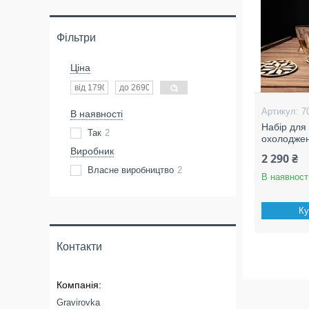
Фільтри
Ціна
7
В наявності
Набір для 
Так
2
охолодже
Виробник
2 290 ₴
Власне виробництво
2
В наявност
Ку
Контакти
Gravirovka