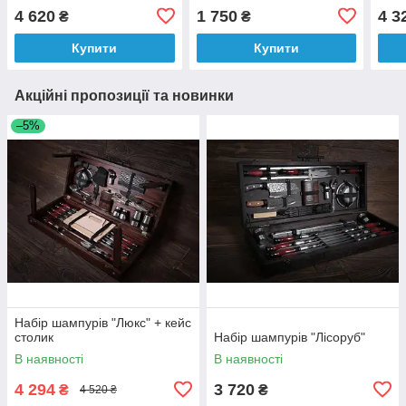
4 620
1 750
4 3
₴
₴
Купити
Купити
Акційні пропозиції та новинки
–5%
Набір шампурів "Люкс" + кейс
столик
Набір шампурів "Лісоруб"
В наявності
В наявності
4 294
3 720
₴
₴
4 520 ₴