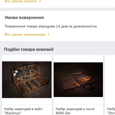
Всі умови оплати
Умови повернення
Повернення товару впродовж 14 днів за домовленістю
Всі умови повернення
Подібні товари компанії
Набір шампурів в кейсі
Набір шампурів у чохлі
Набі
"Maximus"
MAN-Set
"Sto