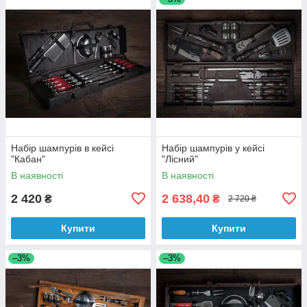
Набір шампурів в кейсі
Набір шампурів у кейсі
"Кабан"
"Лісний"
В наявності
В наявності
2 420
2 638,40
₴
₴
2 720 ₴
Купити
Купити
–3%
–3%