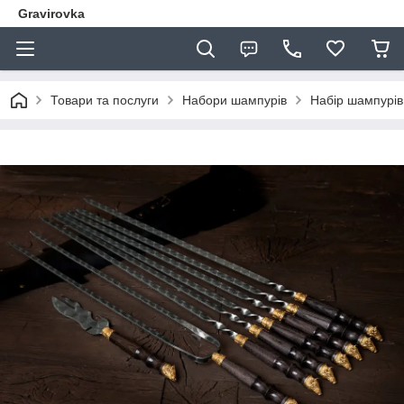
Gravirovka
Товари та послуги
Набори шампурів
Набір шампурів 