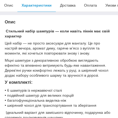
Опис
Характеристики
Доставка
Оплата
Умови 
Опис
Стильний набір шампурів — коли навіть пікнік має свій
характер
Цей набір — не просто аксесуари для мангалу. Це про
настрій вечора, аромат диму, гаряче м’ясо з вугілля та
моменти, які хочеться повторювати знову і знову.
Міцні шампури з декоративною обробкою виглядають
ефектно та впевнено витримують будь-яке навантаження.
Дерев’яні ручки комфортно лежать у руці, а шкіряний чохол
додає набору особливого шарму та зручності в дорозі.
У комплекті:
• 6 шампурів із нержавіючої сталі
• подвійний шампур для великих порцій
• багатофункціональна виделка-ніж
• шкіряний чохол для транспортування та зберігання
Ідеальний варіант для заміського відпочинку, подарунка або
справжніх поціновувачів шашлику.