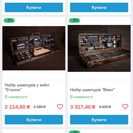
Купити
Купити
–3%
–3%
Набір шампурів у кейсі
"Еталон"
Набір шампурів "Вікінг"
В наявності
В наявності
2 114,60
3 317,40
₴
₴
2 180 ₴
3 420 ₴
Купити
Купити
–3%