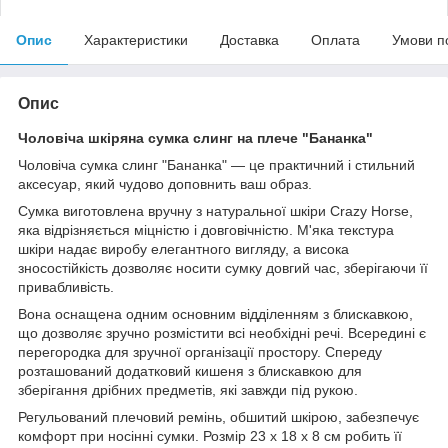
Опис
Характеристики
Доставка
Оплата
Умови п
Опис
Чоловіча шкіряна сумка слинг на плече "Бананка"
Чоловіча сумка слинг "Бананка" — це практичний і стильний
аксесуар, який чудово доповнить ваш образ.
Сумка виготовлена вручну з натуральної шкіри Crazy Horse,
яка відрізняється міцністю і довговічністю. М'яка текстура
шкіри надає виробу елегантного вигляду, а висока
зносостійкість дозволяє носити сумку довгий час, зберігаючи її
привабливість.
Вона оснащена одним основним відділенням з блискавкою,
що дозволяє зручно розмістити всі необхідні речі. Всередині є
перегородка для зручної організації простору. Спереду
розташований додатковий кишеня з блискавкою для
зберігання дрібних предметів, які завжди під рукою.
Регульований плечовий ремінь, обшитий шкірою, забезпечує
комфорт при носінні сумки. Розмір 23 х 18 х 8 см робить її