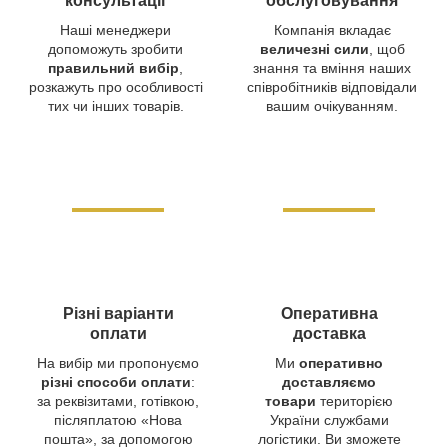
консультації
обслуговування
Наші менеджери
Компанія вкладає
допоможуть зробити
величезні сили
, щоб
правильний вибір
,
знання та вміння наших
розкажуть про особливості
співробітників відповідали
тих чи інших товарів.
вашим очікуванням.
Різні варіанти
Оперативна
оплати
доставка
На вибір ми пропонуємо
Ми
оперативно
різні способи оплати
:
доставляємо
за реквізитами, готівкою,
товари
територією
післяплатою «Нова
України службами
пошта», за допомогою
логістики. Ви зможете