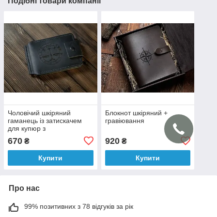
Подібні товари компанії
Чоловічий шкіряний
Блокнот шкіряний +
гаманець із затискачем
гравіювання
для купюр з
індивідуальним
670
920
₴
₴
гравіюванням
Купити
Купити
Про нас
99% позитивних з 78 відгуків за рік