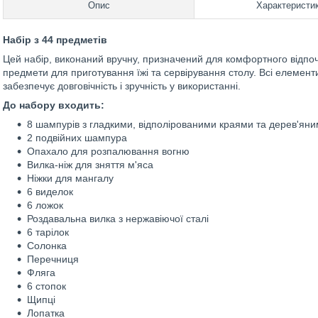
Опис
Характеристи
Набір з 44 предметів
Цей набір, виконаний вручну, призначений для комфортного відпочин
предмети для приготування їжі та сервірування столу. Всі елементи
забезпечує довговічність і зручність у використанні.
До набору входить:
8 шампурів з гладкими, відполірованими краями та дерев'ян
2 подвійних шампура
Опахало для розпалювання вогню
Вилка-ніж для зняття м'яса
Ніжки для мангалу
6 виделок
6 ложок
Роздавальна вилка з нержавіючої сталі
6 тарілок
Солонка
Перечниця
Фляга
6 стопок
Щипці
Лопатка